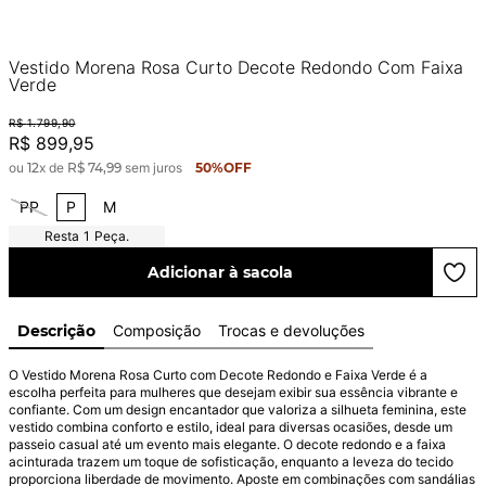
Vestido Morena Rosa Curto Decote Redondo Com Faixa
Verde
R$
1
.
799
,
90
R$
899
,
95
ou
12
x de
R$
74
,
99
sem juros
50%
OFF
PP
P
M
1
Peça.
Adicionar à sacola
Descrição
Composição
Trocas e devoluções
O Vestido Morena Rosa Curto com Decote Redondo e Faixa Verde é a 
escolha perfeita para mulheres que desejam exibir sua essência vibrante e 
confiante. Com um design encantador que valoriza a silhueta feminina, este 
vestido combina conforto e estilo, ideal para diversas ocasiões, desde um 
passeio casual até um evento mais elegante. O decote redondo e a faixa 
acinturada trazem um toque de sofisticação, enquanto a leveza do tecido 
proporciona liberdade de movimento. Aposte em combinações com sandálias 