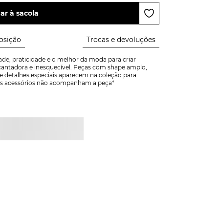
ar à sacola
sição
Trocas e devoluções
de, praticidade e o melhor da moda para criar 
ntadora e inesquecível. Peças com shape amplo, 
e detalhes especiais aparecem na coleção para 
! *Os acessórios não acompanham a peça*