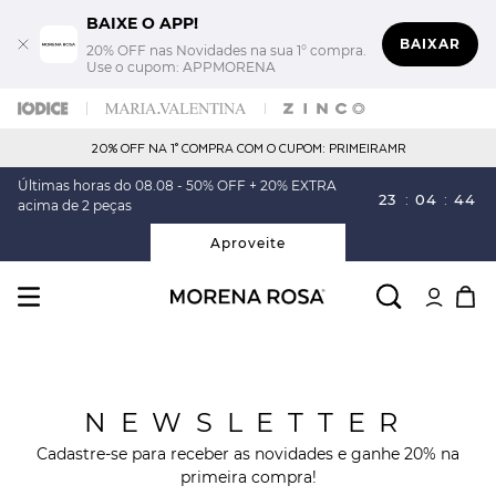
BAIXE O APP!
BAIXAR
20% OFF nas Novidades na sua 1° compra.
Use o cupom: APPMORENA
20% OFF NA 1° COMPRA COM O CUPOM: PRIMEIRAMR
Últimas horas do 08.08 - 50% OFF + 20% EXTRA
23
:
04
:
43
acima de 2 peças
Aproveite
NEWSLETTER
Cadastre-se para receber as novidades e ganhe 20% na
primeira compra!