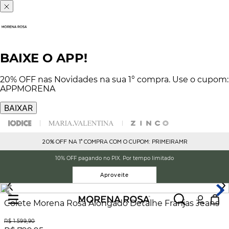
BAIXE O APP!
20% OFF nas Novidades na sua 1° compra. Use o cupom:
APPMORENA
BAIXAR
20% OFF NA 1° COMPRA COM O CUPOM: PRIMEIRAMR
10% OFF pagando no PIX. Por tempo limitado
Aproveite
Colete Morena Rosa Alongado Detalhe Franjas Jeans
R$
1
.
599
,
90