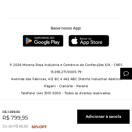
Baixe nosso App:
© 2026 Morena Rosa Indústria e Comércio de Confecções S/A - CNPJ
15.095.271/0005-79
Avenida das Fábricas, 412 BC e 462 ABC Distrito Industrial Adelino
Pagani - Cianorte - Paraná
Telefone: (44) 3351-5000 - Todos os direitos reservados.
R$
1
.
599
,
90
Adicionar à sacola
R$
799
,
95
Powered by Grupo Morena Rosa: Morena Rosa, Iódice, Maria Valentina, Zinco e
12
R$
66
,
66
50%
OFF
Lebôh - Todos os direitos reservados.