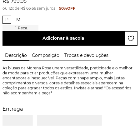
R$
799
,
95
ou
12
x de
R$
66
,
66
sem juros
50%
OFF
P
M
1
Peça.
Adicionar à sacola
Descrição
Composição
Trocas e devoluções
As blusas da Morena Rosa unem versatilidade, praticidade e o melhor 
da moda para criar produções que expressam uma mulher 
encantadora e inesquecível. Peças com shape amplo, mais justas, 
comprimentos diversos, cores e detalhes especiais aparecem na 
coleção para agradar todos os estilos. Invista e arrase! *Os acessórios 
não acompanham a peça*
Entrega