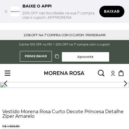
BAIXE O APP!
BAIXAR
20% OFF nas Novidades na sua 1° compra.
Use o cupom: APPMORENA
20% OFF NA 1° COMPRA COM O CUPOM: PRIMEIRAMR
Ganhe 10% OFF no PIX + 20% OFF na 1ª compra com o cupom
PRIMEIRAMR
Aproveite
Vestido Morena Rosa Curto Decote Princesa Detalhe
Zíper Amarelo
R$
1
.
569
,
90