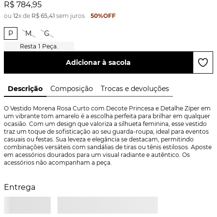
R$
784
,
95
ou
12
x de
R$
65
,
41
sem juros
50%
OFF
P
M
G
1
Peça.
Adicionar à sacola
Descrição
Composição
Trocas e devoluções
O Vestido Morena Rosa Curto com Decote Princesa e Detalhe Zíper em 
um vibrante tom amarelo é a escolha perfeita para brilhar em qualquer 
ocasião. Com um design que valoriza a silhueta feminina, esse vestido 
traz um toque de sofisticação ao seu guarda-roupa, ideal para eventos 
casuais ou festas. Sua leveza e elegância se destacam, permitindo 
combinações versáteis com sandálias de tiras ou tênis estilosos. Aposte 
em acessórios dourados para um visual radiante e autêntico. Os 
acessórios não acompanham a peça.
Entrega