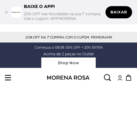
BAIXE O APP!
BAIXAR
20% OFF nas Novidades na sua 1° compra.
Use o cupom: APPMORENA
20% OFF NA 1° COMPRA COM O CUPOM: PRIMEIRAMR
Começou o 08.08: 50% OFF + 20% EXTRA
Acima de 2 peças no Outlet
Shop Now