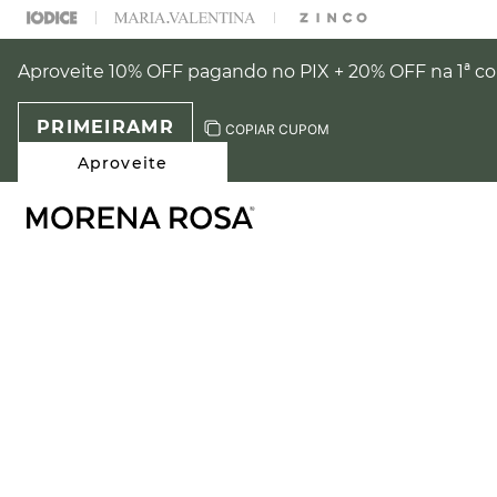
% OFF NA SUA 1° COMPRA USANDO O CUPOM: PRIMEIRAMR
Aproveite 10% OFF pagando no PIX + 20% OFF na 1ª 
PRIMEIRAMR
COPIAR CUPOM
Aproveite