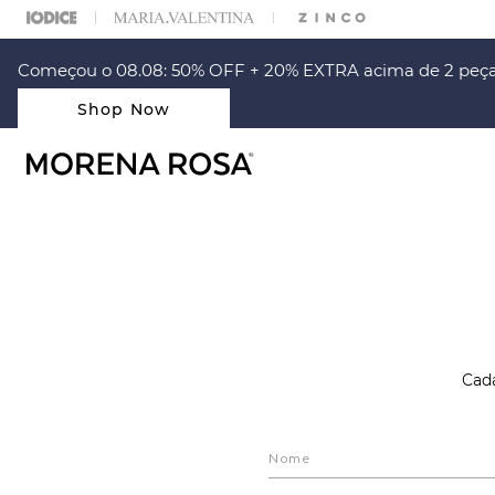
% OFF NA SUA 1° COMPRA USANDO O CUPOM: PRIMEIRAMR
Começou o 08.08: 50% OFF + 20% EXTRA acima de 2 peça
Shop Now
Cada