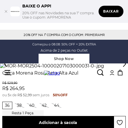
BAIXE O APP!
BAIXAR
20% OFF nas Novidades na sua 1° compra.
Use o cupom: APPMORENA
20% OFF NA 1° COMPRA COM O CUPOM: PRIMEIRAMR
Começou o 08.08: 50% OFF + 20% EXTRA
Acima de 2 peças no Outlet
Shop Now
Calça Morena Rosa Reta Alta Azul
R$
529
,
90
R$
264
,
95
ou
5
x de
R$
52
,
99
sem juros
50%
OFF
36
38
40
42
44
1
Peça.
Adicionar à sacola