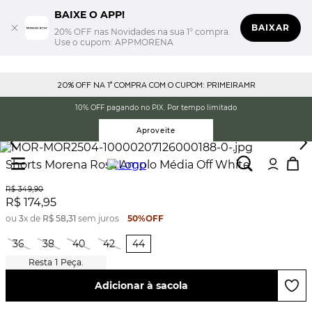
BAIXE O APP!
BAIXAR
20% OFF nas Novidades na sua 1° compra.
Use o cupom: APPMORENA
20% OFF NA 1° COMPRA COM O CUPOM: PRIMEIRAMR
10% OFF pagando no PIX. Por tempo limitado
Aproveite
Shorts Morena Rosa Amplo Média Off White
R$
349
,
90
R$
174
,
95
ou
3
x de
R$
58
,
31
sem juros
50%
OFF
36
38
40
42
44
1
Peça.
Adicionar à sacola