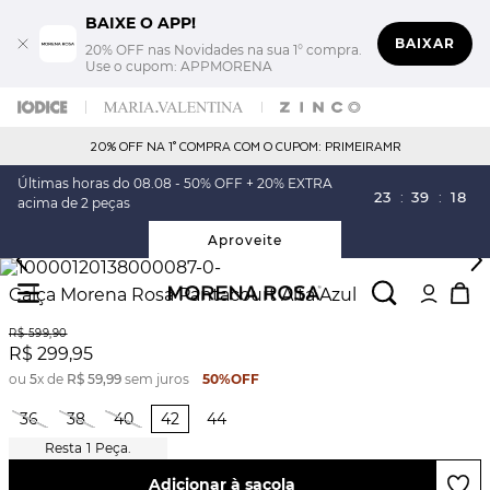
BAIXE O APP!
BAIXAR
20% OFF nas Novidades na sua 1° compra.
Use o cupom: APPMORENA
20% OFF NA 1° COMPRA COM O CUPOM: PRIMEIRAMR
Últimas horas do 08.08 - 50% OFF + 20% EXTRA
23
:
39
:
18
acima de 2 peças
Aproveite
Calça Morena Rosa Pantacourt Alta Azul
R$
599
,
90
R$
299
,
95
ou
5
x de
R$
59
,
99
sem juros
50%
OFF
36
38
40
42
44
1
Peça.
Adicionar à sacola