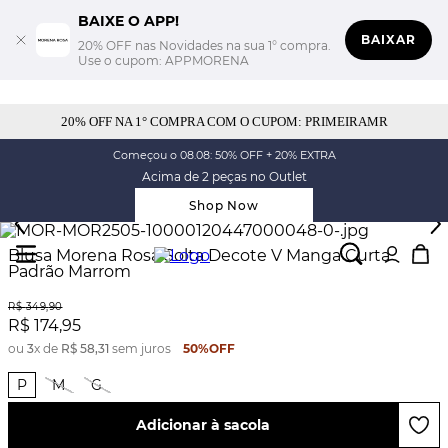
BAIXE O APP!
BAIXAR
20% OFF nas Novidades na sua 1° compra.
Use o cupom: APPMORENA
20% OFF NA 1° COMPRA COM O CUPOM: PRIMEIRAMR
Começou o 08.08: 50% OFF + 20% EXTRA
Acima de 2 peças no Outlet
Shop Now
Blusa Morena Rosa Solta Decote V Manga Curta
Padrão Marrom
R$
349
,
90
R$
174
,
95
ou
3
x de
R$
58
,
31
sem juros
50%
OFF
P
M
G
Adicionar à sacola