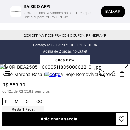
BAIXE O APP!
BAIXAR
20% OFF nas Novidades na sua 1° compra.
Use o cupom: APPMORENA
20% OFF NA 1° COMPRA COM O CUPOM: PRIMEIRAMR
Começou o 08.08: 50% OFF + 20% EXTRA
Acima de 2 peças no Outlet
Shop Now
Maiô Morena Rosa Decote V Bojo Removível Bordo
R$
669
,
90
ou
12
x de
R$
55
,
82
sem juros
P
M
G
GG
1
Peça.
Adicionar à sacola