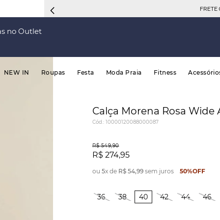
FRETE 
s no Outlet
NEW IN
Roupas
Festa
Moda Praia
Fitness
Acessório
Calça Morena Rosa Wide A
Cód.
:
10000120088000087
R$
549
,
90
R$
274
,
95
ou
5
x de
R$
54
,
99
sem juros
50%
OFF
36
38
40
42
44
46