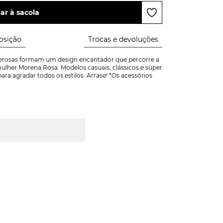
ar à sacola
sição
Trocas e devoluções
derosas formam um design encantador que percorre a 
ulher Morena Rosa. Modelos casuais, clássicos e super 
a agradar todos os estilos. Arrase! *Os acessórios 