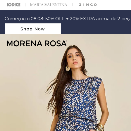
ARA ESCOLHER SEU LOOK?
FALE COM NOSSA PERSONAL SHOPPER.
Começou o 08.08: 50% OFF + 20% EXTRA acima de 2 peça
Shop Now