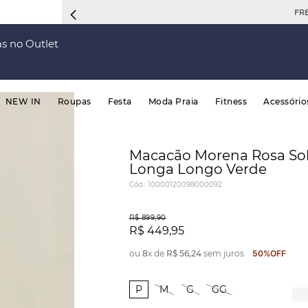
FRETE 
s no Outlet
NEW IN
Roupas
Festa
Moda Praia
Fitness
Acessório
Macacão Morena Rosa So
Longa Longo Verde
Cód.
:
10000120098000092
R$
899
,
90
R$
449
,
95
ou
8
x de
R$
56
,
24
sem juros
50%
OFF
P
M
G
GG