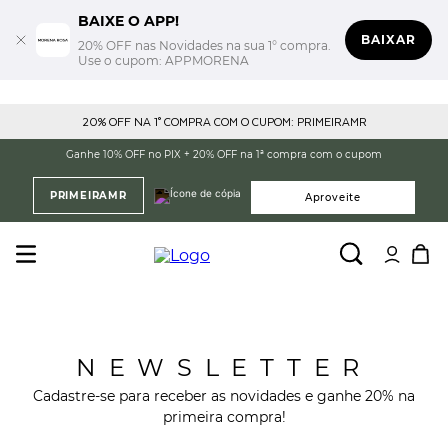
BAIXE O APP!
BAIXAR
20% OFF nas Novidades na sua 1° compra.
Use o cupom: APPMORENA
20% OFF NA 1° COMPRA COM O CUPOM: PRIMEIRAMR
Ganhe 10% OFF no PIX + 20% OFF na 1ª compra com o cupom
PRIMEIRAMR
Aproveite
NEWSLETTER
Cadastre-se para receber as novidades e ganhe 20% na
primeira compra!