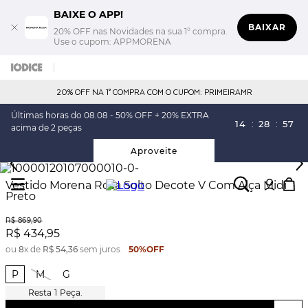
BAIXE O APP!
BAIXAR
20% OFF nas Novidades na sua 1° compra.
Use o cupom: APPMORENA
20% OFF NA 1° COMPRA COM O CUPOM: PRIMEIRAMR
Últimas horas do 08.08 - 50% OFF + 20% EXTRA
14
:
28
:
56
acima de 2 peças
Aproveite
Vestido Morena Rosa Solto Decote V Com Alça Midi
Preto
R$
869
,
90
R$
434
,
95
ou
8
x de
R$
54
,
36
sem juros
50%
OFF
P
M
G
1
Peça.