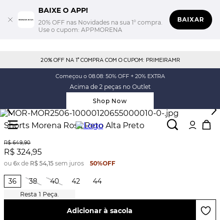
BAIXE O APP!
BAIXAR
20% OFF nas Novidades na sua 1° compra.
Use o cupom: APPMORENA
20% OFF NA 1° COMPRA COM O CUPOM: PRIMEIRAMR
Começou o 08.08: 50% OFF + 20% EXTRA
Acima de 2 peças no Outlet
Shop Now
Shorts Morena Rosa Reto Alta Preto
R$
649
,
90
R$
324
,
95
ou
6
x de
R$
54
,
15
sem juros
50%
OFF
36
38
40
42
44
1
Peça.
Adicionar à sacola