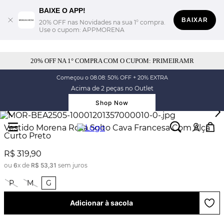
BAIXE O APP!
BAIXAR
20% OFF nas Novidades na sua 1° compra.
Use o cupom: APPMORENA
20% OFF NA 1° COMPRA COM O CUPOM: PRIMEIRAMR
Começou o 08.08: 50% OFF + 20% EXTRA
Acima de 2 peças no Outlet
Shop Now
Vestido Morena Rosa Solto Cava Francesa Com Alça
Curto Preto
R$
319
,
90
ou
6
x de
R$
53
,
31
sem juros
P
M
G
Adicionar à sacola