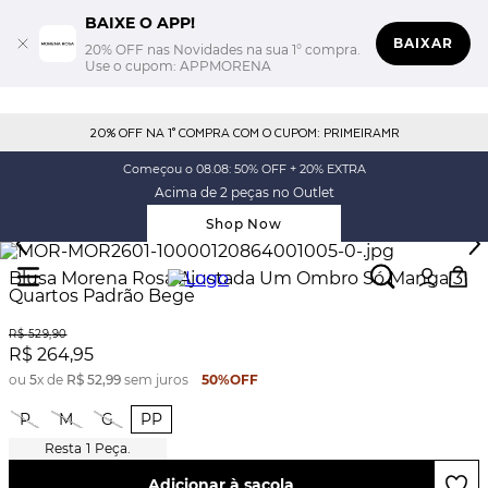
BAIXE O APP!
BAIXAR
20% OFF nas Novidades na sua 1° compra.
Use o cupom: APPMORENA
20% OFF NA 1° COMPRA COM O CUPOM: PRIMEIRAMR
Começou o 08.08: 50% OFF + 20% EXTRA
Acima de 2 peças no Outlet
Shop Now
Blusa Morena Rosa Ajustada Um Ombro Só Manga 3
Quartos Padrão Bege
R$
529
,
90
R$
264
,
95
ou
5
x de
R$
52
,
99
sem juros
50%
OFF
P
M
G
PP
1
Peça.
Adicionar à sacola