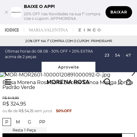
BAIXE O APP!
BAIXAR
20% OFF nas Novidades na sua 1° compra.
Use o cupom: APPMORENA
20% OFF NA 1° COMPRA COM O CUPOM: PRIMEIRAMR
Últimas horas do 08.08 - 50% OFF + 20% EXTRA
23
:
54
:
46
acima de 2 peças
Aproveite
Blusa Morena Rosa Solta Decote Canoa Manga Longa
Padrão Verde
R$
649
,
90
R$
324
,
95
ou
6
x de
R$
54
,
15
sem juros
50%
OFF
P
M
G
PP
1
Peça.