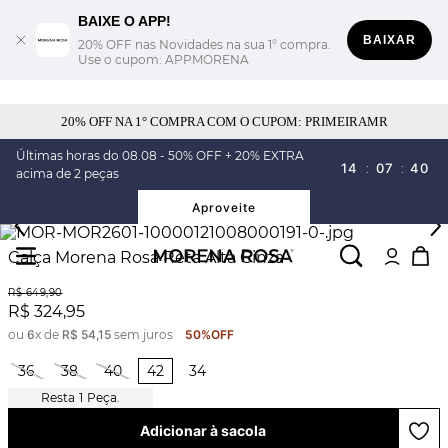
BAIXE O APP!
BAIXAR
20% OFF nas Novidades na sua 1° compra.
Use o cupom: APPMORENA
20% OFF NA 1° COMPRA COM O CUPOM: PRIMEIRAMR
Últimas horas do 08.08 - 50% OFF + 20% EXTRA
14
:
07
:
40
acima de 2 peças
Aproveite
Calça Morena Rosa Reta Alta Cinza
R$
649
,
90
R$
324
,
95
ou
6
x de
R$
54
,
15
sem juros
50%
OFF
36
38
40
42
34
1
Peça.
Adicionar à sacola