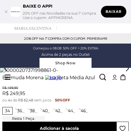
BAIXE O APP!
BAIXAR
20% OFF nas Novidades na sua 1° compra.
Use o cupom: APPMORENA
20% OFF NA 1° COMPRA COM O CUPOM: PRIMEIRAMR
Começou o 08.08: 50% OFF + 20% EXTRA
Acima de 2 peças no Outlet
Shop Now
Bermuda Morena Rosa Reta Média Azul
R$
499
,
90
R$
249
,
95
ou
4
x de
R$
62
,
48
sem juros
50%
OFF
34
36
38
40
42
44
46
1
Peça.
Adicionar à sacola