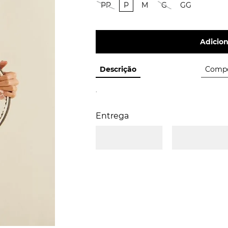
PP
P
M
G
GG
Adicion
Descrição
Compo
.
Entrega