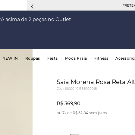
FRETE 
RA acima de 2 peças no Outlet
NEW IN
Roupas
Festa
Moda Praia
Fitness
Acessório
Saia Morena Rosa Reta Al
Cód.
:
10000401358000018
R$
369
,
90
ou
7
x de
R$
52
,
84
sem juros