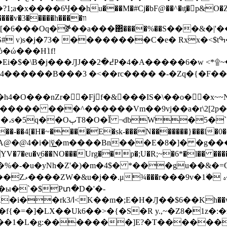
���v�3�����h����װ
�6���Oq�ⶉ��a���΂����%��S���&�|'��
ώ���Hؘ1f!
~
�Wd��pƚ�)��8L��0C��.��#����U��0�Ei�$�\B�j���ԒJ��߄�2P�4�A�����6�w <*۩
4������B���3 �<��rc���� �-�Zq�{�F��
Q ����� ���^������Vm��9vj��a�r\2[2р�{q
�A@�@4�i�|ў͇�m����Bn���E�8�]� �g�
�%�-�u�yNh�Z'�)�m�4$� *���gu��&
�}|Q��ga'嗬
��ы�`�$Pտ�D�'�-
f{�=�]�LX��Uk6��>�{�S�R y.,~�Z8�1z�
~���1�L�g:�������]E?�T������