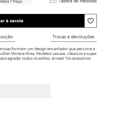
Tabela de Medidas
1
Peça.
ar à sacola
sição
Trocas e devoluções
derosas formam um design encantador que percorre a 
ulher Morena Rosa. Modelos casuais, clássicos e super 
a agradar todos os estilos. Arrase! *Os acessórios 