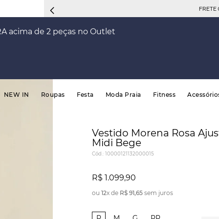
FRETE 
RA acima de 2 peças no Outlet
NEW IN
Roupas
Festa
Moda Praia
Fitness
Acessório
Vestido Morena Rosa Aju
Midi Bege
Cód.
:
10000121132000015
R$
1
.
099
,
90
ou
12
x de
R$
91
,
65
sem juros
P
M
G
PP