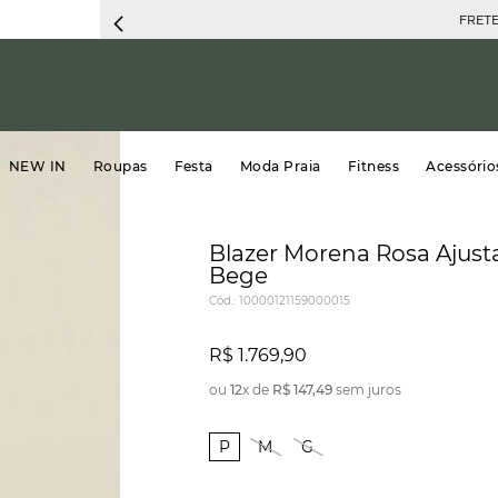
FRETE 
NEW IN
Roupas
Festa
Moda Praia
Fitness
Acessório
Blazer Morena Rosa Aju
Bege
Cód.
:
10000121159000015
R$
1
.
769
,
90
ou
12
x de
R$
147
,
49
sem juros
P
M
G