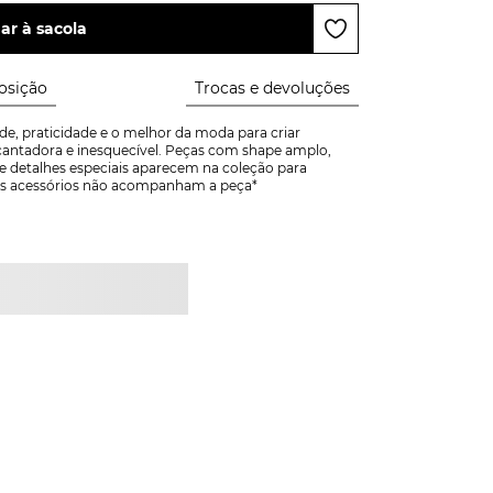
ar à sacola
sição
Trocas e devoluções
e, praticidade e o melhor da moda para criar 
ntadora e inesquecível. Peças com shape amplo, 
e detalhes especiais aparecem na coleção para 
! *Os acessórios não acompanham a peça*