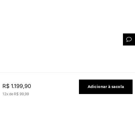
R$
1
.
199
,
90
Adicionar à sacola
12
R$
99
,
99