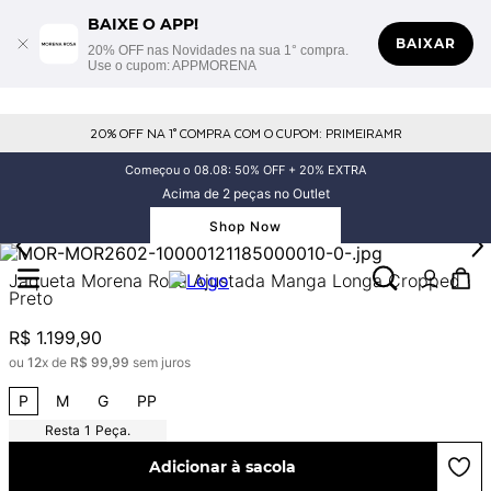
BAIXE O APP!
BAIXAR
20% OFF nas Novidades na sua 1° compra.
Use o cupom: APPMORENA
20% OFF NA 1° COMPRA COM O CUPOM: PRIMEIRAMR
Começou o 08.08: 50% OFF + 20% EXTRA
Acima de 2 peças no Outlet
Shop Now
Jaqueta Morena Rosa Ajustada Manga Longa Cropped
Preto
R$
1
.
199
,
90
ou
12
x de
R$
99
,
99
sem juros
P
M
G
PP
1
Peça.
Adicionar à sacola