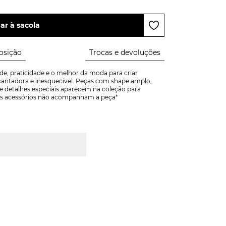
ar à sacola
sição
Trocas e devoluções
e, praticidade e o melhor da moda para criar 
ntadora e inesquecível. Peças com shape amplo, 
e detalhes especiais aparecem na coleção para 
! *Os acessórios não acompanham a peça*