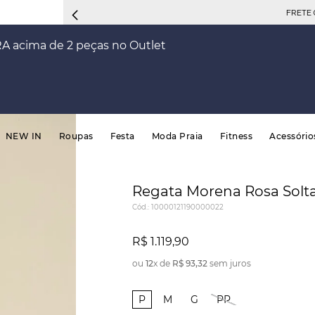
FRETE 
RA acima de 2 peças no Outlet
NEW IN
Roupas
Festa
Moda Praia
Fitness
Acessório
Regata Morena Rosa Solt
Cód.
:
10000121190000022
R$
1
.
119
,
90
ou
12
x de
R$
93
,
32
sem juros
P
M
G
PP