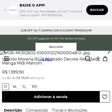
BAIXE O APP!
BAIXAR
20% OFF nas Novidades na sua 1° compra.
Use o cupom: APPMORENA
20% OFF NA 1° COMPRA COM O CUPOM: PRIMEIRAMR
10% OFF pagando no PIX. Por tempo limitado
Aproveite
Vestido Morena Rosa Ajustado Decote Reto Sem
Manga Midi Marrom
R$
1
.
399
,
90
ou
12
x de
R$
116
,
65
sem juros
P
M
G
PP
Adicionar à sacola
Descrição
Composição
Trocas e devoluções