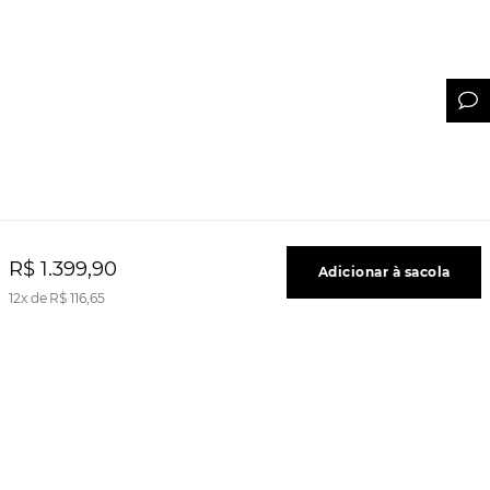
R$
1
.
399
,
90
Adicionar à sacola
12
R$
116
,
65