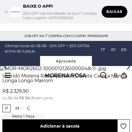
BAIXE O APP!
BAIXAR
20% OFF nas Novidades na sua 1° compra.
Use o cupom: APPMORENA
20% OFF NA 1° COMPRA COM O CUPOM: PRIMEIRAMR
Últimas horas do 08.08 - 50% OFF + 20% EXTRA
17
:
01
:
04
acima de 2 peças
Aproveite
Vestido Morena Rosa Ajustado Decote Careca Manga
Longa Longo Marrom
R$
2
.
329
,
90
ou
12
x de
R$
194
,
15
sem juros
P
M
G
1
Peça.
Adicionar à sacola