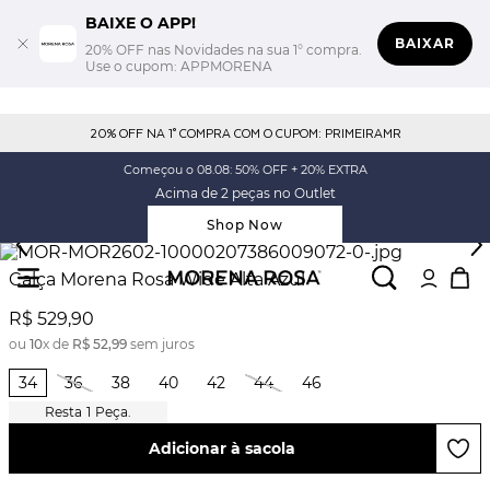
BAIXE O APP!
BAIXAR
20% OFF nas Novidades na sua 1° compra.
Use o cupom: APPMORENA
20% OFF NA 1° COMPRA COM O CUPOM: PRIMEIRAMR
Começou o 08.08: 50% OFF + 20% EXTRA
Acima de 2 peças no Outlet
Shop Now
Calça Morena Rosa Wide Alta Azul
R$
529
,
90
ou
10
x de
R$
52
,
99
sem juros
34
36
38
40
42
44
46
1
Peça.
Adicionar à sacola