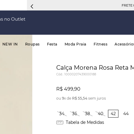
FRETE 
s no Outlet
NEW IN
Roupas
Festa
Moda Praia
Fitness
Acessório
Calça Morena Rosa Reta M
Cód.
:
10000207439000188
R$
499
,
90
ou
9
x de
R$
55
,
54
sem juros
34
36
38
40
42
44
Tabela de Medidas