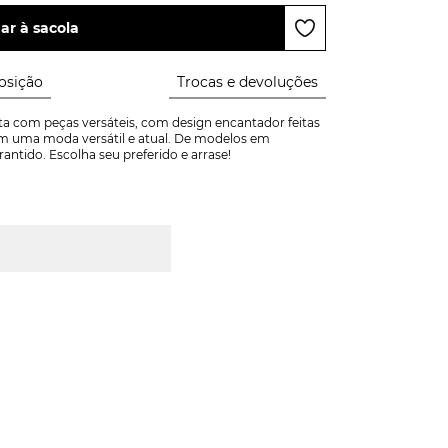
ar à sacola
sição
Trocas e devoluções
a com peças versáteis, com design encantador feitas 
m uma moda versátil e atual. De modelos em 
arantido. Escolha seu preferido e arrase!