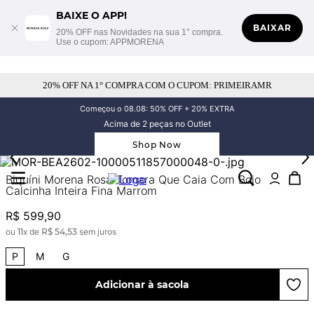
BAIXE O APP!
BAIXAR
20% OFF nas Novidades na sua 1° compra.
Use o cupom: APPMORENA
20% OFF NA 1° COMPRA COM O CUPOM: PRIMEIRAMR
Começou o 08.08: 50% OFF + 20% EXTRA
Acima de 2 peças no Outlet
Shop Now
Biquíni Morena Rosa Tomara Que Caia Com Bojo
Calcinha Inteira Fina Marrom
R$
599
,
90
ou
11
x de
R$
54
,
53
sem juros
P
M
G
Adicionar à sacola