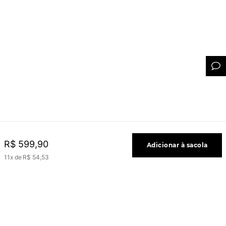
R$
599
,
90
Adicionar à sacola
11
R$
54
,
53