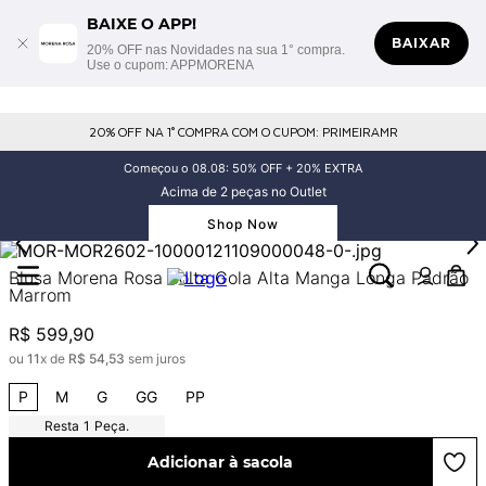
BAIXE O APP!
BAIXAR
20% OFF nas Novidades na sua 1° compra.
Use o cupom: APPMORENA
20% OFF NA 1° COMPRA COM O CUPOM: PRIMEIRAMR
Começou o 08.08: 50% OFF + 20% EXTRA
Acima de 2 peças no Outlet
Shop Now
Blusa Morena Rosa Solta Gola Alta Manga Longa Padrão
Marrom
R$
599
,
90
ou
11
x de
R$
54
,
53
sem juros
P
M
G
GG
PP
1
Peça.
Adicionar à sacola