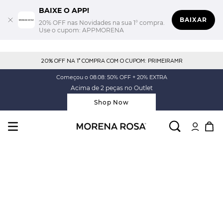
BAIXE O APP!
BAIXAR
20% OFF nas Novidades na sua 1° compra.
Use o cupom: APPMORENA
20% OFF NA 1° COMPRA COM O CUPOM: PRIMEIRAMR
Começou o 08.08: 50% OFF + 20% EXTRA
Acima de 2 peças no Outlet
Shop Now