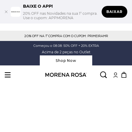
BAIXE O APP!
BAIXAR
20% OFF nas Novidades na sua 1° compra.
Use o cupom: APPMORENA
20% OFF NA 1° COMPRA COM O CUPOM: PRIMEIRAMR
Começou o 08.08: 50% OFF + 20% EXTRA
Acima de 2 peças no Outlet
Shop Now