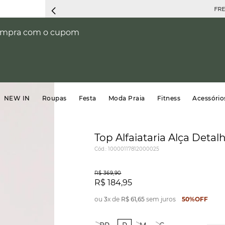
FRETE 
compra com o cupom
NEW IN
Roupas
Festa
Moda Praia
Fitness
Acessório
Top Alfaiataria Alça Detal
Cód.
:
10000117812000025
R$
369
,
90
R$
184
,
95
ou
3
x de
R$
61
,
65
sem juros
50%
OFF