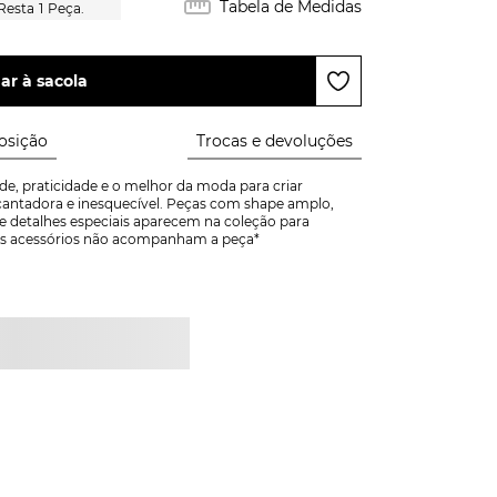
Tabela de Medidas
1
Peça.
ar à sacola
sição
Trocas e devoluções
e, praticidade e o melhor da moda para criar 
ntadora e inesquecível. Peças com shape amplo, 
e detalhes especiais aparecem na coleção para 
! *Os acessórios não acompanham a peça*