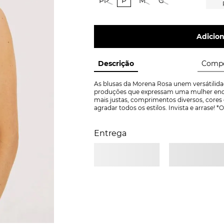
PP
P
M
G
Adicion
Descrição
Compo
As blusas da Morena Rosa unem versátilidad
produções que expressam uma mulher enca
mais justas, comprimentos diversos, cores 
agradar todos os estilos. Invista e arrase
Entrega