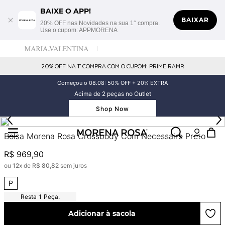
BAIXE O APP!
BAIXAR
20% OFF nas Novidades na sua 1° compra.
Use o cupom: APPMORENA
20% OFF NA 1° COMPRA COM O CUPOM: PRIMEIRAMR
Começou o 08.08: 50% OFF + 20% EXTRA
Acima de 2 peças no Outlet
Shop Now
Bolsa Morena Rosa Crossbody Com Necessaire Preto
R$
969
,
90
ou
12
x de
R$
80
,
82
sem juros
P
1
Peça.
Adicionar à sacola