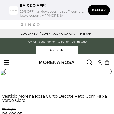
BAIXE O APP!
BAIXAR
20% OFF nas Novidades na sua 1° compra.
Use o cupom: APPMORENA
20% OFF NA 1° COMPRA COM O CUPOM: PRIMEIRAMR
10% OFF pagando no PIX. Por tempo limitado
Aproveite
Vestido Morena Rosa Curto Decote Reto Com Faixa
Verde Claro
R$
999
,
90