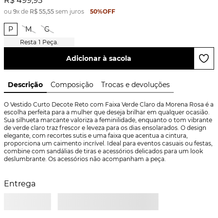
R$
499
,
95
ou
9
x de
R$
55
,
55
sem juros
50%
OFF
P
M
G
1
Peça.
Adicionar à sacola
Descrição
Composição
Trocas e devoluções
O Vestido Curto Decote Reto com Faixa Verde Claro da Morena Rosa é a 
escolha perfeita para a mulher que deseja brilhar em qualquer ocasião. 
Sua silhueta marcante valoriza a feminilidade, enquanto o tom vibrante 
de verde claro traz frescor e leveza para os dias ensolarados. O design 
elegante, com recortes sutis e uma faixa que acentua a cintura, 
proporciona um caimento incrível. Ideal para eventos casuais ou festas, 
combine com sandálias de tiras e acessórios delicados para um look 
deslumbrante. Os acessórios não acompanham a peça.
Entrega