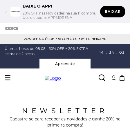
BAIXE O APP!
BAIXAR
20% OFF nas Novidades na sua 1° compra.
Use o cupom: APPMORENA
20% OFF NA 1° COMPRA COM O CUPOM: PRIMEIRAMR
Últimas horas do 08.08 - 50% OFF + 20% EXTRA
14
:
34
:
03
acima de 2 peças
Aproveite
NEWSLETTER
Cadastre-se para receber as novidades e ganhe 20% na
primeira compra!