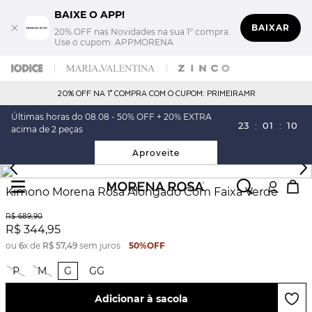
BAIXE O APP!
BAIXAR
20% OFF nas Novidades na sua 1° compra.
Use o cupom: APPMORENA
20% OFF NA 1° COMPRA COM O CUPOM: PRIMEIRAMR
Últimas horas do 08.08 - 50% OFF + 20% EXTRA
23
:
01
:
09
acima de 2 peças
Aproveite
Kimono Morena Rosa Alongado Com Faixa Verde
R$
689
,
90
R$
344
,
95
ou
6
x de
R$
57
,
49
sem juros
50%
OFF
P
M
G
GG
Adicionar à sacola