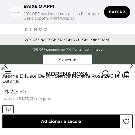
BAIXE O APP!
BAIXAR
20% OFF nas Novidades na sua 1° compra.
Use o cupom: APPMORENA
20% OFF NA 1° COMPRA COM O CUPOM: PRIMEIRAMR
10% OFF pagando no PIX. Por tempo limitado
Aproveite
Aroma Difusor De Ambiente Morena Rosa 200 Ml Un
Laranja
R$
229
,
90
ou
4
x de
R$
57
,
47
sem juros
TU
Adicionar à sacola