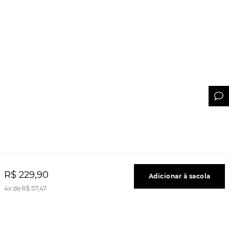
R$
229
,
90
Adicionar à sacola
4
R$
57
,
47