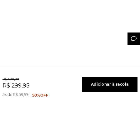
R$
599
,
90
Adicionar à sacola
R$
299
,
95
5
R$
59
,
99
50%
OFF