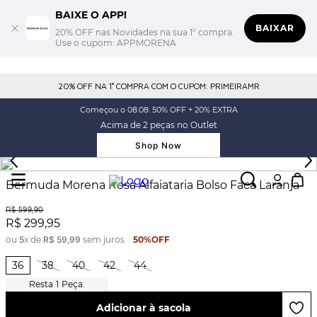
BAIXE O APP!
BAIXAR
20% OFF nas Novidades na sua 1° compra.
Use o cupom: APPMORENA
20% OFF NA 1° COMPRA COM O CUPOM: PRIMEIRAMR
Começou o 08.08: 50% OFF + 20% EXTRA
Acima de 2 peças no Outlet
Shop Now
Bermuda Morena Rosa Alfaiataria Bolso Faca Laranja
R$
599
,
90
R$
299
,
95
ou
5
x de
R$
59
,
99
sem juros
50%
OFF
36
38
40
42
44
1
Peça.
Adicionar à sacola