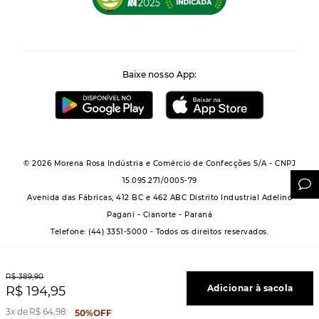
Baixe nosso App:
© 2026 Morena Rosa Indústria e Comércio de Confecções S/A - CNPJ
15.095.271/0005-79
Avenida das Fábricas, 412 BC e 462 ABC Distrito Industrial Adelino
Pagani - Cianorte - Paraná
Telefone: (44) 3351-5000 - Todos os direitos reservados.
R$
389
,
90
Adicionar à sacola
R$
194
,
95
Powered by Grupo Morena Rosa: Morena Rosa, Iódice, Maria Valentina, Zinco e
3
R$
64
,
98
50%
OFF
Lebôh - Todos os direitos reservados.