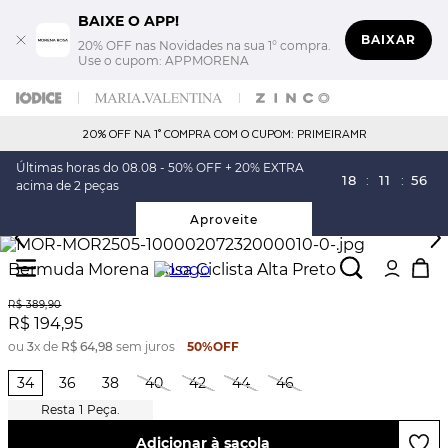
BAIXE O APP!
BAIXAR
20% OFF nas Novidades na sua 1° compra.
Use o cupom: APPMORENA
20% OFF NA 1° COMPRA COM O CUPOM: PRIMEIRAMR
Últimas horas do 08.08 - 50% OFF + 20% EXTRA
18
:
11
:
55
acima de 2 peças
Aproveite
Bermuda Morena Rosa Ciclista Alta Preto
R$
389
,
90
R$
194
,
95
ou
3
x de
R$
64
,
98
sem juros
50%
OFF
34
36
38
40
42
44
46
1
Peça.
Adicionar à sacola