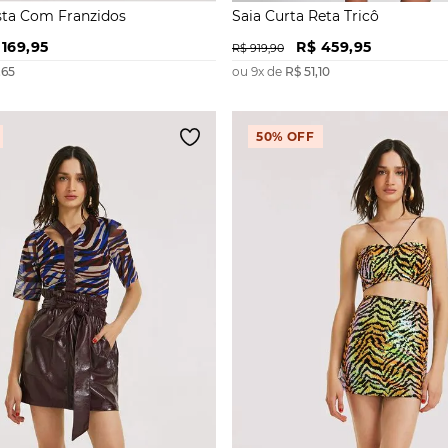
usta Com Franzidos
Saia Curta Reta Tricô
169
,
95
R$
459
,
95
R$
919
,
90
,
65
ou
9
x de
R$
51
,
10
50%
OFF