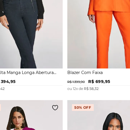
Alta Manga Longa Abertura
Blazer Com Faixa
394
,
95
R$
699
,
95
R$
1
.
399
,
90
,
42
ou
12
x de
R$
58
,
32
50%
OFF