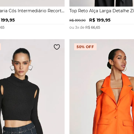
taria Cós Intermediário Recorte
Top Reto Alça Larga Detalhe Z
199
,
95
R$
199
,
95
R$
399
,
90
,
65
ou
3
x de
R$
66
,
65
50%
OFF