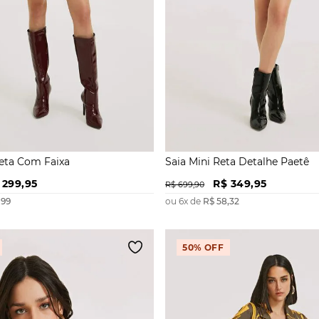
Reta Com Faixa
Saia Mini Reta Detalhe Paetê
299
,
95
R$
349
,
95
R$
699
,
90
,
99
ou
6
x de
R$
58
,
32
50%
OFF