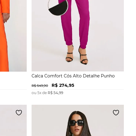
Calca Comfort Cós Alto Detalhe Punho
R$
274
,
95
R$
549
,
90
ou
5
x de
R$
54
,
99