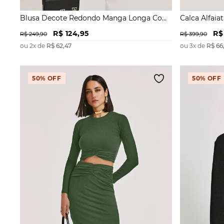
Blusa Decote Redondo Manga Longa Com
Calca Alfaia
Franzido
Lateral
R$
124
,
95
R$
R$
249
,
90
R$
399
,
90
ou
2
x de
R$
62
,
47
ou
3
x de
R$
66
50%
OFF
50%
OFF