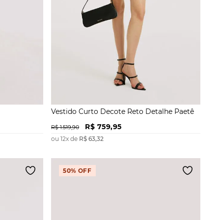
Vestido Curto Decote Reto Detalhe Paetê
R$
759
,
95
R$
1
.
519
,
90
ou
12
x de
R$
63
,
32
50%
OFF