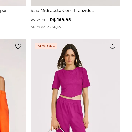
íper
Saia Midi Justa Com Franzidos
R$
169
,
95
R$
339
,
90
ou
3
x de
R$
56
,
65
50%
OFF