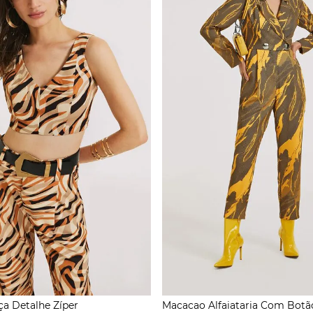
ça Detalhe Zíper
Macacao Alfaiataria Com Botã