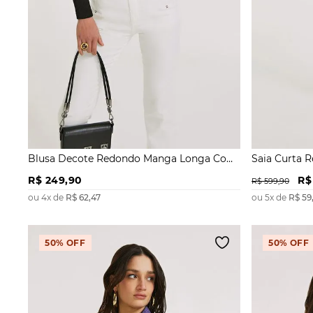
Blusa Decote Redondo Manga Longa Com
Saia Curta 
Franzido
R$
249
,
90
R$
R$
599
,
90
ou
4
x de
R$
62
,
47
ou
5
x de
R$
59
50%
OFF
50%
OFF