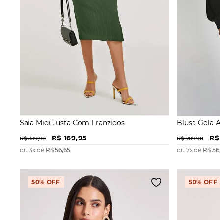
Saia Midi Justa Com Franzidos
Blusa Gola 
Lateral
R$
169
,
95
R$
R$
339
,
90
R$
789
,
90
ou
3
x de
R$
56
,
65
ou
7
x de
R$
56
50%
OFF
50%
OFF