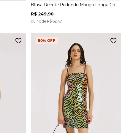
Blusa Decote Redondo Manga Longa Com
Franzido
R$
249
,
90
ou
4
x de
R$
62
,
47
50%
OFF