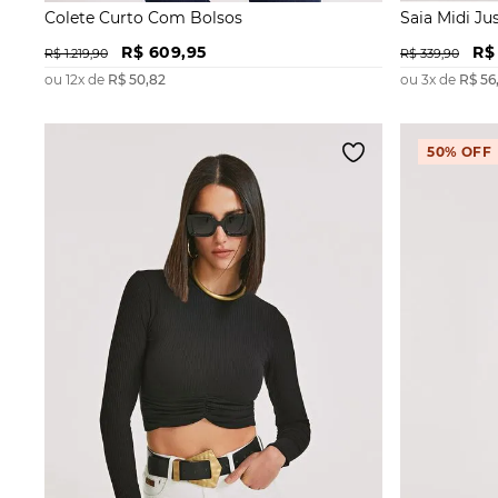
Colete Curto Com Bolsos
Saia Midi J
R$
609
,
95
R$
R$
1
.
219
,
90
R$
339
,
90
ou
12
x de
R$
50
,
82
ou
3
x de
R$
56
50%
OFF