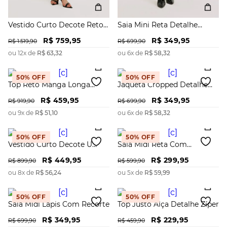
Vestido Curto Decote Reto
Saia Mini Reta Detalhe
Detalhe Paetê
Paetê
R$
759
,
95
R$
349
,
95
R$
1
.
519
,
90
R$
699
,
90
ou
12
x de
R$
63
,
32
ou
6
x de
R$
58
,
32
50%
OFF
50%
OFF
Top Reto Manga Longa
Jaqueta Cropped Detalhe
Abertura Costa
Zíper
R$
459
,
95
R$
349
,
95
R$
919
,
90
R$
699
,
90
ou
9
x de
R$
51
,
10
ou
6
x de
R$
58
,
32
50%
OFF
50%
OFF
Vestido Curto Decote U
Saia Midi Reta Com
Detalhe Zíper
Nervuras
R$
449
,
95
R$
299
,
95
R$
899
,
90
R$
599
,
90
ou
8
x de
R$
56
,
24
ou
5
x de
R$
59
,
99
50%
OFF
50%
OFF
Saia Midi Lápis Com Recorte
Top Justo Alça Detalhe Zíper
R$
349
,
95
R$
229
,
95
R$
699
,
90
R$
459
,
90