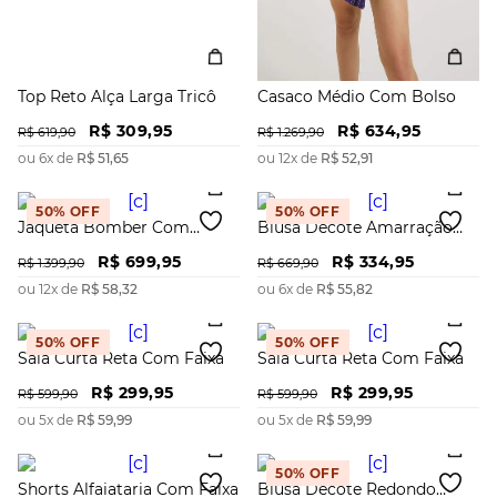
Top Reto Alça Larga Tricô
Casaco Médio Com Bolso
R$
309
,
95
R$
634
,
95
R$
619
,
90
R$
1
.
269
,
90
ou
6
x de
R$
51
,
65
ou
12
x de
R$
52
,
91
50%
OFF
50%
OFF
Jaqueta Bomber Com
Blusa Decote Amarração
Recorte
Manga Longa Tricôt
R$
699
,
95
R$
334
,
95
R$
1
.
399
,
90
R$
669
,
90
ou
12
x de
R$
58
,
32
ou
6
x de
R$
55
,
82
50%
OFF
50%
OFF
Saia Curta Reta Com Faixa
Saia Curta Reta Com Faixa
R$
299
,
95
R$
299
,
95
R$
599
,
90
R$
599
,
90
ou
5
x de
R$
59
,
99
ou
5
x de
R$
59
,
99
50%
OFF
Shorts Alfaiataria Com Faixa
Blusa Decote Redondo