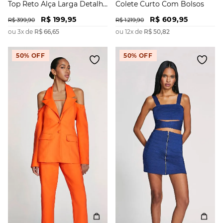
Top Reto Alça Larga Detalhe
Colete Curto Com Bolsos
Zíper
R$
199
,
95
R$
609
,
95
R$
399
,
90
R$
1
.
219
,
90
ou
3
x de
R$
66
,
65
ou
12
x de
R$
50
,
82
50%
OFF
50%
OFF