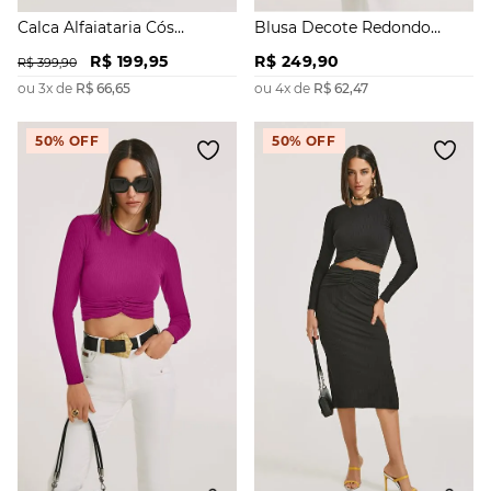
Calca Alfaiataria Cós
Blusa Decote Redondo
Intermediário Recorte
Manga Longa Com Franzido
R$
199
,
95
R$
249
,
90
Lateral
R$
399
,
90
ou
3
x de
R$
66
,
65
ou
4
x de
R$
62
,
47
50%
OFF
50%
OFF