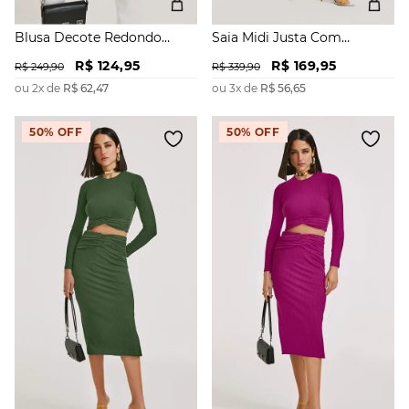
Blusa Decote Redondo
Saia Midi Justa Com
Manga Longa Com Franzido
Franzidos
R$
124
,
95
R$
169
,
95
R$
249
,
90
R$
339
,
90
ou
2
x de
R$
62
,
47
ou
3
x de
R$
56
,
65
50%
OFF
50%
OFF