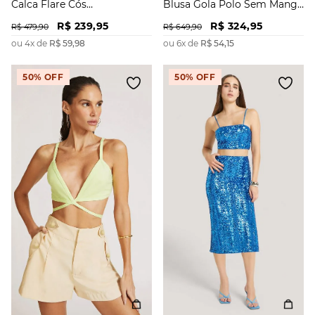
Calca Flare Cós
Blusa Gola Polo Sem Manga
Intermediário Abertura
Básica
R$
239
,
95
R$
324
,
95
Frente
R$
479
,
90
R$
649
,
90
ou
4
x de
R$
59
,
98
ou
6
x de
R$
54
,
15
50%
OFF
50%
OFF