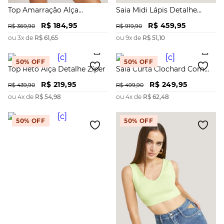
Top Amarração Alça
Saia Midi Lápis Detalhe
Transpassado
Zíper
R$
184
,
95
R$
459
,
95
R$
369
,
90
R$
919
,
90
ou
3
x de
R$
61
,
65
ou
9
x de
R$
51
,
10
50%
OFF
50%
OFF
Top Reto Alça Detalhe Zíper
Saia Curta Clochard Com
Faixa
R$
219
,
95
R$
249
,
95
R$
439
,
90
R$
499
,
90
ou
4
x de
R$
54
,
98
ou
4
x de
R$
62
,
48
50%
OFF
50%
OFF