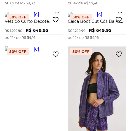
ou
6
x de
R$
58
,
32
ou
4
x de
R$
57
,
48
50%
OFF
50%
OFF
Vestido Curto Decote
Calca Boot Cut Cós Baixo
Assimétrico Tricôt
Com Brilho
R$
649
,
95
R$
649
,
95
R$
1
.
299
,
90
R$
1
.
299
,
90
ou
12
x de
R$
54
,
16
ou
12
x de
R$
54
,
16
50%
OFF
50%
OFF