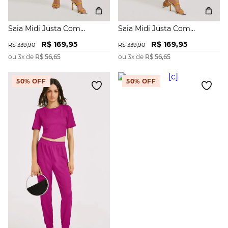
Saia Midi Justa Com
Saia Midi Justa Com
Franzidos
Franzidos
R$
169
,
95
R$
169
,
95
R$
339
,
90
R$
339
,
90
ou
3
x de
R$
56
,
65
ou
3
x de
R$
56
,
65
50%
OFF
50%
OFF