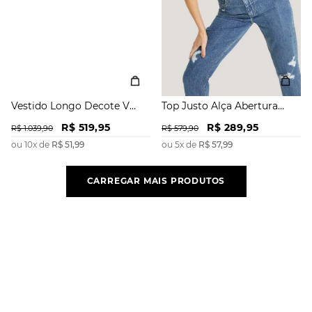
Vestido Longo Decote V
Top Justo Alça Abertura
Abertura Frente
Lateral
R$
519
,
95
R$
289
,
95
R$
1
.
039
,
90
R$
579
,
90
ou
10
x de
R$
51
,
99
ou
5
x de
R$
57
,
99