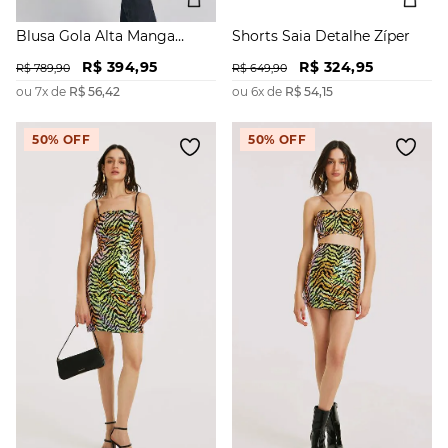
Blusa Gola Alta Manga
Shorts Saia Detalhe Zíper
Longa Abertura Lateral
R$
394
,
95
R$
324
,
95
R$
789
,
90
R$
649
,
90
ou
7
x de
R$
56
,
42
ou
6
x de
R$
54
,
15
50%
OFF
50%
OFF