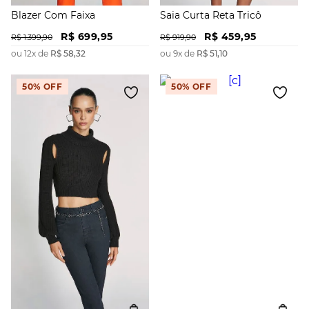
Blazer Com Faixa
Saia Curta Reta Tricô
R$
699
,
95
R$
459
,
95
R$
1
.
399
,
90
R$
919
,
90
ou
12
x de
R$
58
,
32
ou
9
x de
R$
51
,
10
50%
OFF
50%
OFF