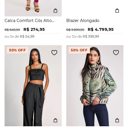
Calca Comfort Cós Alto
Blazer Alongado
Detalhe Punho
R$
274
,
95
R$
4
.
799
,
95
R$
549
,
90
R$
9
.
599
,
90
ou
5
x de
R$
54
,
99
ou
12
x de
R$
399
,
99
50%
OFF
50%
OFF