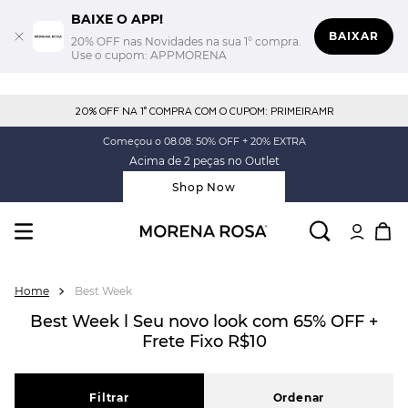
BAIXE O APP!
BAIXAR
20% OFF nas Novidades na sua 1° compra.
Use o cupom: APPMORENA
20% OFF NA 1° COMPRA COM O CUPOM: PRIMEIRAMR
Começou o 08.08: 50% OFF + 20% EXTRA
Acima de 2 peças no Outlet
Shop Now
Best Week
Best Week l Seu novo look com 65% OFF +
Frete Fixo R$10
Filtrar