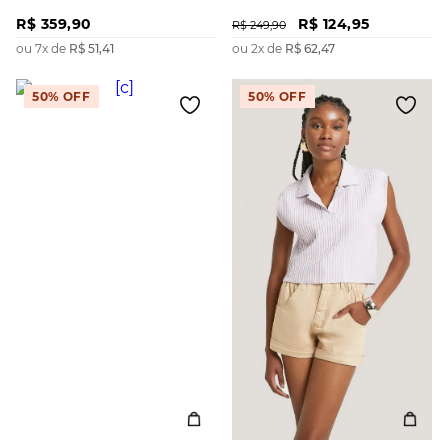
Manga Curta Detalhe Frente
R$
359
,
90
R$
124
,
95
R$
249
,
90
ou
7
x de
R$
51
,
41
ou
2
x de
R$
62
,
47
50%
OFF
50%
OFF