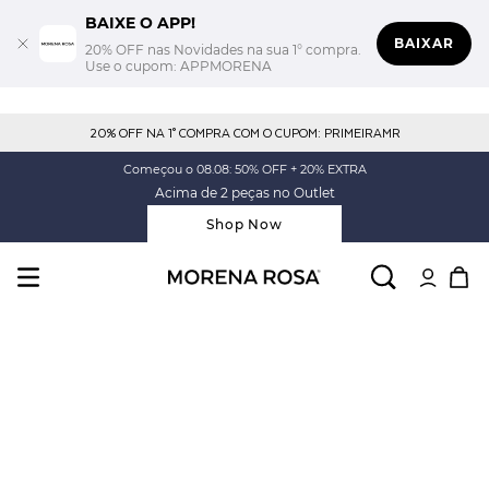
BAIXE O APP!
BAIXAR
20% OFF nas Novidades na sua 1° compra.
Use o cupom: APPMORENA
20% OFF NA 1° COMPRA COM O CUPOM: PRIMEIRAMR
Começou o 08.08: 50% OFF + 20% EXTRA
Acima de 2 peças no Outlet
Shop Now