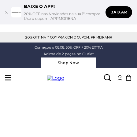
BAIXE O APP!
BAIXAR
20% OFF nas Novidades na sua 1° compra.
Use o cupom: APPMORENA
20% OFF NA 1° COMPRA COM O CUPOM: PRIMEIRAMR
Começou o 08.08: 50% OFF + 20% EXTRA
Acima de 2 peças no Outlet
Shop Now