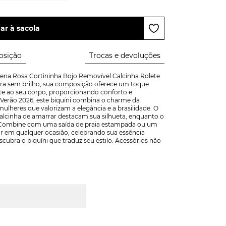
ar à sacola
sição
Trocas e devoluções
rena Rosa Cortininha Bojo Removível Calcinha Rolete 
ra sem brilho, sua composição oferece um toque 
te ao seu corpo, proporcionando conforto e 
 Verão 2026, este biquíni combina o charme da 
 mulheres que valorizam a elegância e a brasilidade. O 
alcinha de amarrar destacam sua silhueta, enquanto o 
l. Combine com uma saída de praia estampada ou um 
ar em qualquer ocasião, celebrando sua essência 
scubra o biquíni que traduz seu estilo. Acessórios não 