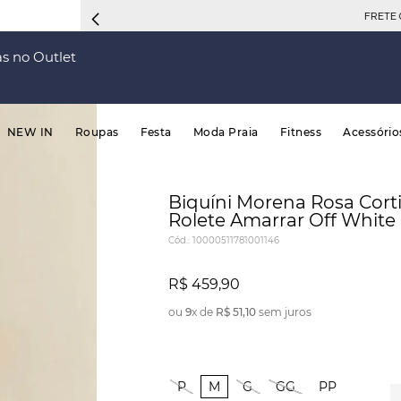
FRETE 
s no Outlet
NEW IN
Roupas
Festa
Moda Praia
Fitness
Acessório
Biquíni Morena Rosa Cort
Rolete Amarrar Off White
Cód.
:
10000511781001146
R$
459
,
90
ou
9
x de
R$
51
,
10
sem juros
P
M
G
GG
PP